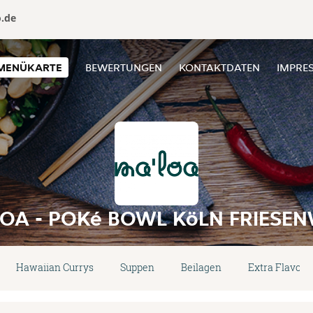
o.de
MENÜKARTE
BEWERTUNGEN
KONTAKTDATEN
IMPRE
OA - POKé BOWL KöLN FRIESE
Hawaiian Currys
Suppen
Beilagen
Extra Flavor