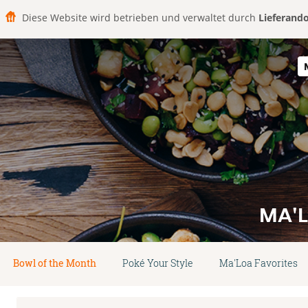
Diese Website wird betrieben und verwaltet durch
Lieferand
MA'L
Bowl of the Month
Poké Your Style
Ma'Loa Favorites