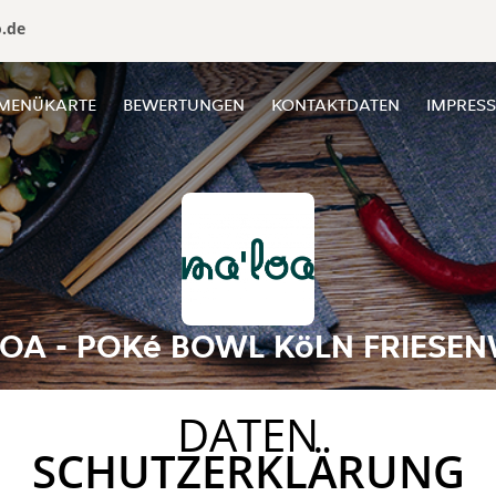
o.de
MENÜKARTE
BEWERTUNGEN
KONTAKTDATEN
IMPRES
OA - POKé BOWL KöLN FRIESE
DATEN
SCHUTZERKLÄRUNG