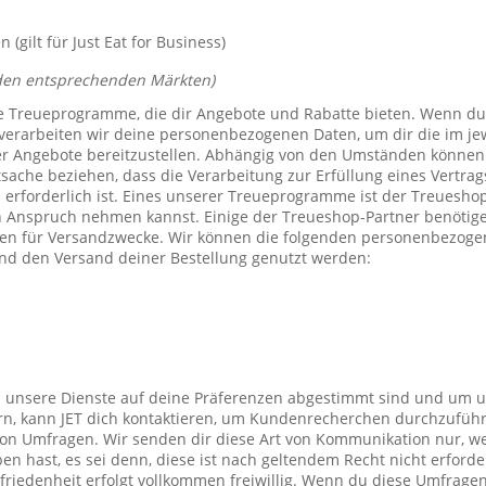
(gilt für Just Eat for Business)
den entsprechenden Märkten)
e Treueprogramme, die dir Angebote und Rabatte bieten. Wenn du
verarbeiten wir deine personenbezogenen Daten, um dir die im j
er Angebote bereitzustellen. Abhängig von den Umständen können 
tsache beziehen, dass die Verarbeitung zur Erfüllung eines Vertrag
 erforderlich ist. Eines unserer Treueprogramme ist der Treuesho
n Anspruch nehmen kannst. Einige der Treueshop-Partner benötig
n für Versandzwecke. Wir können die folgenden personenbezogen
nd den Versand deiner Bestellung genutzt werden:
s unsere Dienste auf deine Präferenzen abgestimmt sind und um 
rn, kann JET dich kontaktieren, um Kundenrecherchen durchzufüh
on Umfragen. Wir senden dir diese Art von Kommunikation nur, we
en hast, es sei denn, diese ist nach geltendem Recht nicht erforde
iedenheit erfolgt vollkommen freiwillig. Wenn du diese Umfragen