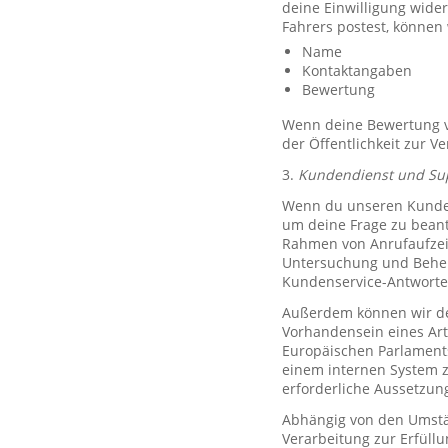
deine Einwilligung wide
Fahrers postest, können
Name
Kontaktangaben
Bewertung
Wenn deine Bewertung ve
der Öffentlichkeit zur V
3.
Kundendienst und Su
Wenn du unseren Kundend
um deine Frage zu bean
Rahmen von Anrufaufzeic
Untersuchung und Behe
Kundenservice-Antworte
Außerdem können wir de
Vorhandensein eines Art
Europäischen Parlaments 
einem internen System 
erforderliche Aussetzu
Abhängig von den Umstän
Verarbeitung zur Erfüllu