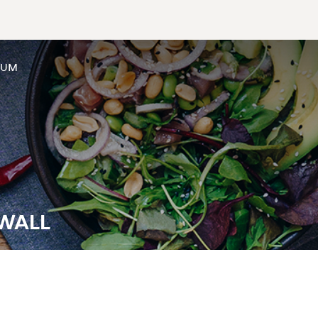
SUM
NWALL