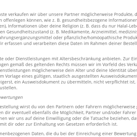
te verkaufen wir über unsere Partner möglicherweise Produkte, d
offenlegen können, wie z. B. gesundheitsbezogene Informationen 
, Informationen über deine Religion (z. B. dass du nur Halal-Leben
en Gesundheitszustand (z. B. Medikamente, Arzneimittel, medizini
ahrungsergänzungsmittel oder pflanzliche/homöopathische Produk
Wir erfassen und verarbeiten diese Daten im Rahmen deiner Bestel
e oder Dienstleistungen mit Altersbeschränkung anbieten. Zur Ei
ungen gemäß des geltenden Rechts müssen wir im Vorfeld des Verk
ienstleistungen möglicherweise dein Alter und deine Identität übe
 Vorlage eines gültigen, staatlich ausgestellten Ausweisdokuments
eigerst, ein Ausweisdokument zu übermitteln, nicht verpflichtet ist,
ustellen.
ewertungen
stellung wirst du von den Partnern oder Fahrern möglicherweise
n dir eventuell ebenfalls die Möglichkeit, Partner und/oder Fahre
n wir uns auf deine Einwilligung oder die Tatsache beziehen, das
mit dir oder zur Einhaltung von Gesetzen erforderlich ist.
sonenbezogenen Daten, die du bei der Einreichung einer Bewertung