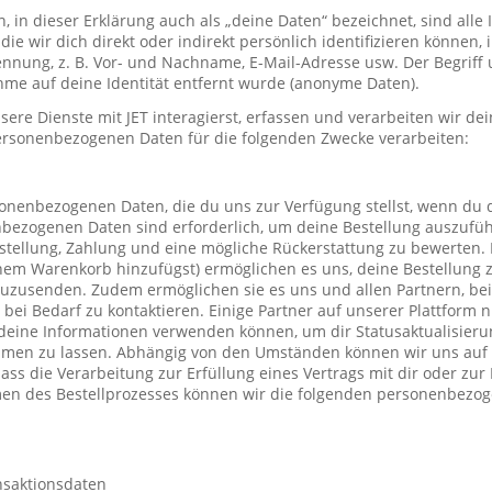
in dieser Erklärung auch als „deine Daten“ bezeichnet, sind alle
die wir dich direkt oder indirekt persönlich identifizieren können
nung, z. B. Vor- und Nachname, E-Mail-Adresse usw. Der Begriff u
me auf deine Identität entfernt wurde (anonyme Daten).
re Dienste mit JET interagierst, erfassen und verarbeiten wir d
ersonenbezogenen Daten für die folgenden Zwecke verarbeiten:
sonenbezogenen Daten, die du uns zur Verfügung stellst, wenn du 
nbezogenen Daten sind erforderlich, um deine Bestellung auszufüh
stellung, Zahlung und eine mögliche Rückerstattung zu bewerten. 
einem Warenkorb hinzufügst) ermöglichen es uns, deine Bestellung 
uzusenden. Zudem ermöglichen sie es uns und allen Partnern, be
h bei Bedarf zu kontaktieren. Einige Partner auf unserer Plattform
deine Informationen verwenden können, um dir Statusaktualisieru
mmen zu lassen. Abhängig von den Umständen können wir uns auf 
ass die Verarbeitung zur Erfüllung eines Vertrags mit dir oder zu
hmen des Bestellprozesses können wir die folgenden personenbezo
nsaktionsdaten