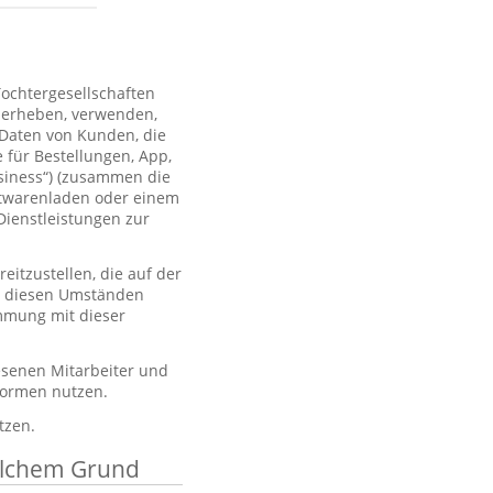
Tochtergesellschaften
 erheben, verwenden,
 Daten von Kunden, die
 für Bestellungen, App,
usiness“) (zusammen die
htwarenladen oder einem
Dienstleistungen zur
itzustellen, die auf der
er diesen Umständen
immung mit dieser
esenen Mitarbeiter und
tformen nutzen.
tzen.
elchem Grund