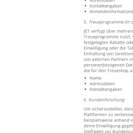
Adressdaten
Kontaktangaben
Anmeldeinformationen 
5.
Treueprogramme (in 
JET verfügt über mehrer
Treueprogramme nutzt, 
festgelegten Rabatte od
Einwilligung oder die Ta
Einhaltung von Gesetzen
von externen Partnern i
personenbezogenen Date
die für den Treueshop u
Name
Adressdaten
Kontaktangaben
6.
Kundenforschung
Um sicherzustellen, das
Plattformen zu verbesse
beispielsweise anhand v
deine Einwilligung gegeb
Umfragen zur Kundenzufr