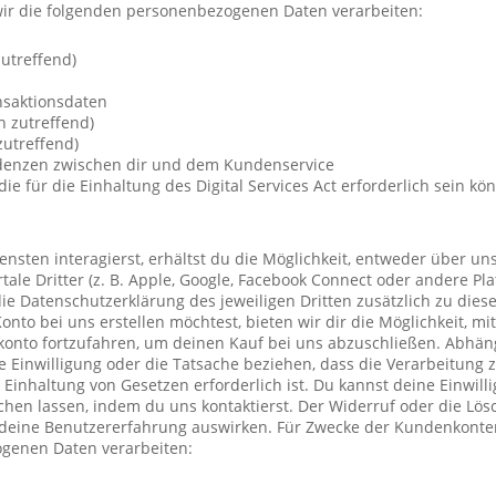
ir die folgenden personenbezogenen Daten verarbeiten:
utreffend)
nsaktionsdaten
n zutreffend)
utreffend)
ndenzen zwischen dir und dem Kundenservice
die für die Einhaltung des Digital Services Act erforderlich sein kö
nsten interagierst, erhältst du die Möglichkeit, entweder über un
ale Dritter (z. B. Apple, Google, Facebook Connect oder andere Pla
die Datenschutzerklärung des jeweiligen Dritten zusätzlich zu diese
Konto bei uns erstellen möchtest, bieten wir dir die Möglichkeit, mi
konto fortzufahren, um deinen Kauf bei uns abzuschließen. Abhä
 Einwilligung oder die Tatsache beziehen, dass die Verarbeitung z
r Einhaltung von Gesetzen erforderlich ist. Du kannst deine Einwil
chen lassen, indem du uns kontaktierst. Der Widerruf oder die Lö
 deine Benutzererfahrung auswirken. Für Zwecke der Kundenkonte
genen Daten verarbeiten: