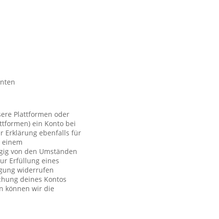
nnten
sere Plattformen oder
ttformen) ein Konto bei
r Erklärung ebenfalls für
t einem
ngig von den Umständen
ur Erfüllung eines
ligung widerrufen
schung deines Kontos
n können wir die