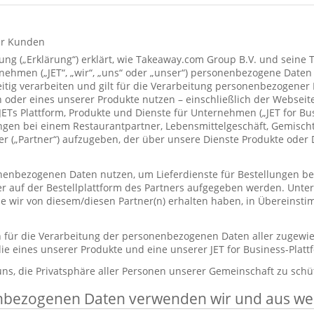
ür Kunden
ung („Erklärung“) erklärt, wie Takeaway.com Group B.V. und seine 
hmen („JET“, „wir“, „uns“ oder „unser“) personenbezogene Daten
itig verarbeiten und gilt für die Verarbeitung personenbezogener
 oder eines unserer Produkte nutzen – einschließlich der Webseite
 JETs Plattform, Produkte und Dienste für Unternehmen („JET for B
ungen bei einem Restaurantpartner, Lebensmittelgeschäft, Gemisc
r („Partner“) aufzugeben, der über unsere Dienste Produkte oder 
enbezogenen Daten nutzen, um Lieferdienste für Bestellungen bere
er auf der Bestellplattform des Partners aufgegeben werden. Unt
die wir von diesem/diesen Partner(n) erhalten haben, in Übereinst
ch für die Verarbeitung der personenbezogenen Daten aller zugewi
ie eines unserer Produkte und eine unserer JET for Business-Plat
 uns, die Privatsphäre aller Personen unserer Gemeinschaft zu schü
nbezogenen Daten verwenden wir und aus w