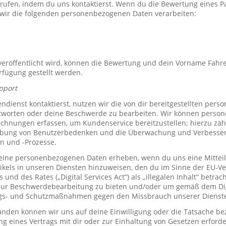
rrufen, indem du uns kontaktierst. Wenn du die Bewertung eines P
 wir die folgenden personenbezogenen Daten verarbeiten:
röffentlicht wird, können die Bewertung und dein Vorname Fahre
erfügung gestellt werden.
pport
ienst kontaktierst, nutzen wir die von dir bereitgestellten per
tworten oder deine Beschwerde zu bearbeiten. Wir können perso
hnungen erfassen, um Kundenservice bereitzustellen; hierzu zähl
bung von Benutzerbedenken und die Überwachung und Verbesse
n und -Prozesse.
ine personenbezogenen Daten erheben, wenn du uns eine Mitteil
ikels in unseren Diensten hinzuweisen, den du im Sinne der EU-
und des Rates („Digital Services Act“) als „illegalen Inhalt“ betrac
zur Beschwerdebearbeitung zu bieten und/oder um gemäß dem Digi
ngs- und Schutzmaßnahmen gegen den Missbrauch unserer Dienste 
den können wir uns auf deine Einwilligung oder die Tatsache bez
ng eines Vertrags mit dir oder zur Einhaltung von Gesetzen erforde