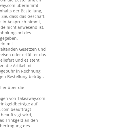
eaway.com übernimmt
nhalts der Bestellung,
Sie, dass das Geschäft,
om in Anspruch nimmt,
nde nicht anwesend ist.
Abholungsort des
ngegeben.
eln mit
geltenden Gesetzen und
eisen oder erfült er das
eliefert und es steht
n die Artikel mit
nogebühr in Rechnung
gen Bestellung beträgt.
ler über die
tungen von Takeaway.com
inkgeldbeträge auf.
y.com beauftragt
 beauftragt wird,
as Trinkgeld an den
Übertragung des