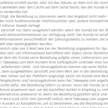
stkonto erstellt wurde; oder (iii) das Datum, an dem sich der Ku
 abmeldet oder den Cache auf dem Gerät löscht, das der Kunde be
os verwendet hat.
chtigt, die Bestellung zu stornieren, wenn das Angebot nicht mehr 
der nicht funktionierende Telefonnummer oder andere Kontaktin
l höherer Gewalt vorliegt.
 Geschäft nur dann ausgeführt werden, wenn der Kunde bei der B
 und Adressinformationen zur Verfügung stellt. Der Kunde ist verpfl
Informationen (einschließlich der Zahlungsdaten) zu melden, die
telt oder weitergegeben wurden.
onisch oder per E-Mail (wie bei der Bestellung angegeben) für da
bar sein, um Informationen betreffend den Status seiner Bestellu
ei dem der Kunde seine Bestellung aufgibt, einen Lieferservice v
n Takeaway.com dem Kunden eine Liefergebühr und/oder eine Se
ng anfallenden Liefer- und Servicegebühren können von einer Reih
t, dem ausgewählten Geschäft und dem Wert der in der Bestellung 
den immer auf der Plattform angezeigt, bevor ein Kunde eine Best
iefergebühren und Servicegebühren kann bei Takeaway.com angefo
 Kunde dafür, die Bestellung liefern zu lassen, muss der Kunde a
resse anwesend sein, um die bestellten Artikel in Empfang zu ne
eferadresse anwesend ist, wenn die Bestellung geliefert wird, und
rt wird (und nicht vom Geschäft selbst), wird Takeaway.com ang
Kunden zu kontaktieren, um zu bestimmen, wo die Bestellung hin
cht in der Lage ist, den Kunden zu kontaktieren, kann Takeaway.