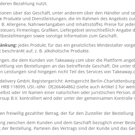
deren Bezahlung nutzt.
tionen über das Geschäft, unter anderem über den Händler und s
ie Produkte und Dienstleistungen, die im Rahmen des Angebots zur
. B. Allergene, Nährwertangaben und Inhaltsstoffe), Preise für jede
teuer), Firmenlogo, Grafiken, Liefergebiet (einschließlich Angabe d
tbestellmengen sowie sonstige Information zum Geschäft.
hränkung:
jedes Produkt, für das ein gesetzliches Mindestalter vorge
t beschränkt auf, z. B. alkoholische Produkte.
ungen, die dem Kunden von Takeaway.com über die Plattform ange
mittlung von Bestellungen an das betreffende Geschäft. Die unter
n Leistungen sind hingegen nicht Teil des Services von Takeaway.
delivery GmbH, Registergericht: Amtsgericht Berlin-Charlottenburg
RB 118099, USt.-IdNr. DE266464862 (siehe auch Artikel 2 für weit
elbst oder im Namen einer natürlichen oder juristischen Person, di
up B.V. kontrolliert wird oder unter der gemeinsamen Kontrolle s
n freiwillig gezahlter Betrag, der für den Zusteller der Bestellung
ung zwischen dem Kunden und dem Geschäft bezüglich einer Beste
 der Bestellung. Parteien des Vertrags sind der Kunde und das Ges