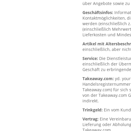
über Angebote sowie zu 
Geschäftsinfos:
Informa
Kontaktmöglichkeiten, d
werden (einschließlich z
(einschließlich Mehrwerts
Lieferkosten und Mindes
Artikel mit Altersbesc
einschließlich, aber nich
Service:
Die Dienstleist
einschließlich der Über
Geschäft zu erbringende
Takeaway.com:
yd. your
Handelsregisternummer H
Takeaway.com) für sich s
von der Takeaway.com Gro
indirekt.
Trinkgeld:
Ein vom Kunde
Vertrag:
Eine Vereinbar
Lieferung oder Abholung
Takeaway.com.