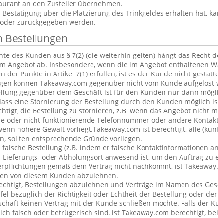
aurant an den Zusteller übernehmen.
estätigung über die Platzierung des Trinkgeldes erhalten hat, ka
 oder zurückgegeben werden.
n Bestellungen
te des Kunden aus § 7(2) (die weiterhin gelten) hängt das Recht 
em Angebot ab. Insbesondere, wenn die im Angebot enthaltenen Wa
 der Punkte in Artikel 7(1) erfüllen, ist es der Kunde nicht gestatt
ngen können Takeaway.com gegenüber nicht vom Kunde aufgelöst 
ellung gegenüber dem Geschäft ist für den Kunden nur dann mögl
dass eine Stornierung der Bestellung durch den Kunden möglich is
chtigt, die Bestellung zu stornieren, z.B. wenn das Angebot nicht 
he oder nicht funktionierende Telefonnummer oder andere Kontak
nn höhere Gewalt vorliegt.Takeaway.com ist berechtigt, alle (kün
, sollten entsprechende Gründe vorliegen.
alsche Bestellung (z.B. indem er falsche Kontaktinformationen an
 Lieferungs- oder Abholungsort anwesend ist, um den Auftrag zu e
erpflichtungen gemäß dem Vertrag nicht nachkommt, ist Takeaway.
ngen von diesem Kunden abzulehnen.
echtigt, Bestellungen abzulehnen und Verträge im Namen des Ges
l bezüglich der Richtigkeit oder Echtheit der Bestellung oder de
eschäft keinen Vertrag mit der Kunde schließen möchte. Falls der 
lich falsch oder betrügerisch sind, ist Takeaway.com berechtigt, bei