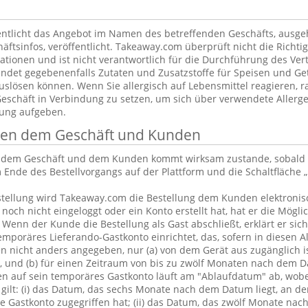
ntlicht das Angebot im Namen des betreffenden Geschäfts, ausg
äftsinfos, veröffentlicht. Takeaway.com überprüft nicht die Richtig
tionen und ist nicht verantwortlich für die Durchführung des Vert
ndet gegebenenfalls Zutaten und Zusatzstoffe für Speisen und Get
uslösen können. Wenn Sie allergisch auf Lebensmittel reagieren, ra
Geschäft in Verbindung zu setzen, um sich über verwendete Allerge
lung aufgeben.
chen dem Geschäft und Kunden
n dem Geschäft und dem Kunden kommt wirksam zustande, sobald 
 Ende des Bestellvorgangs auf der Plattform und die Schaltfläche „
tellung wird Takeaway.com die Bestellung dem Kunden elektronisc
och nicht eingeloggt oder ein Konto erstellt hat, hat er die Möglic
. Wenn der Kunde die Bestellung als Gast abschließt, erklärt er sic
emporäres Lieferando-Gastkonto einrichtet, das, sofern in diesen 
 nicht anders angegeben, nur (a) von dem Gerät aus zugänglich is
, und (b) für einen Zeitraum von bis zu zwölf Monaten nach dem D
en auf sein temporäres Gastkonto läuft am "Ablaufdatum" ab, wobe
gilt: (i) das Datum, das sechs Monate nach dem Datum liegt, an d
 Gastkonto zugegriffen hat; (ii) das Datum, das zwölf Monate nac