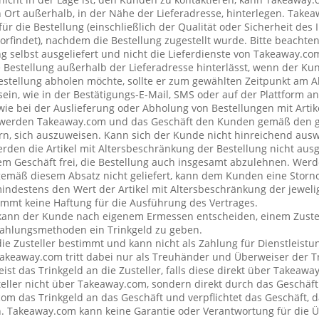
rt außerhalb, in der Nähe der Lieferadresse, hinterlegen. Tak
ür die Bestellung (einschließlich der Qualität oder Sicherheit des I
rfindet), nachdem die Bestellung zugestellt wurde. Bitte beachten 
g selbst ausgeliefert und nicht die Lieferdienste von Takeaway.c
e Bestellung außerhalb der Lieferadresse hinterlässt, wenn der Ku
Bestellung abholen möchte, sollte er zum gewählten Zeitpunkt am 
ein, wie in der Bestätigungs-E-Mail, SMS oder auf der Plattform a
wie bei der Auslieferung oder Abholung von Bestellungen mit Artik
 werden Takeaway.com und das Geschäft den Kunden gemäß den 
rn, sich auszuweisen. Kann sich der Kunde nicht hinreichend ausw
erden die Artikel mit Altersbeschränkung der Bestellung nicht ausg
 Geschäft frei, die Bestellung auch insgesamt abzulehnen. Werde
emäß diesem Absatz nicht geliefert, kann dem Kunden eine Stor
mindestens den Wert der Artikel mit Altersbeschränkung der jeweli
mt keine Haftung für die Ausführung des Vertrages.
kann der Kunde nach eigenem Ermessen entscheiden, einem Zustel
ahlungsmethoden ein Trinkgeld zu geben.
 die Zusteller bestimmt und kann nicht als Zahlung für Dienstleis
keaway.com tritt dabei nur als Treuhänder und Überweiser der Tr
t das Trinkgeld an die Zusteller, falls diese direkt über Takeawa
teller nicht über Takeaway.com, sondern direkt durch das Geschäft
om das Trinkgeld an das Geschäft und verpflichtet das Geschäft, d
n. Takeaway.com kann keine Garantie oder Verantwortung für die 