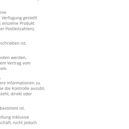
eine
 Verfügung gestellt
s einzelne Produkt
er Postleitzahlen),
schrieben ist,
boten werden,
 dem Vertrag vom
com.
,
ere Informationen zu
e die Kontrolle ausübt,
teht, direkt oder
 bestimmt ist.
llung inklusive
chäft, nicht jedoch