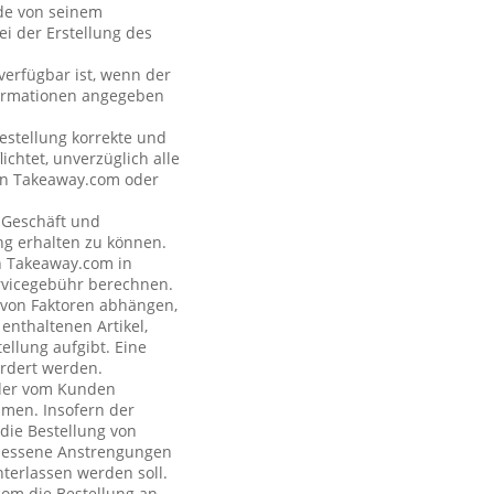
nde von seinem
i der Erstellung des
verfügbar ist, wenn der
formationen angegeben
estellung korrekte und
ichtet, unverzüglich alle
 an Takeaway.com oder
s Geschäft und
ng erhalten zu können.
on Takeaway.com in
rvicegebühr berechnen.
e von Faktoren abhängen,
enthaltenen Artikel,
ellung aufgibt. Eine
rdert werden.
n der vom Kunden
hmen. Insofern der
 die Bestellung von
emessene Anstrengungen
terlassen werden soll.
com die Bestellung an