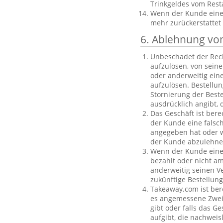
Trinkgeldes vom Rest
Wenn der Kunde eine B
mehr zurückerstattet
6. Ablehnung vo
Unbeschadet der Rech
aufzulösen, von sein
oder anderweitig einen
aufzulösen. Bestellu
Stornierung der Best
ausdrücklich angibt, 
Das Geschäft ist bere
der Kunde eine falsc
angegeben hat oder we
der Kunde abzulehnen
Wenn der Kunde eine f
bezahlt oder nicht am
anderweitig seinen V
zukünftige Bestellu
Takeaway.com ist ber
es angemessene Zweife
gibt oder falls das G
aufgibt, die nachweis