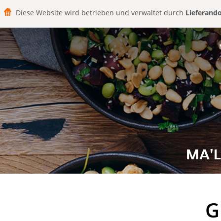
Diese Website wird betrieben und verwaltet durch
Lieferand
MA'L
G