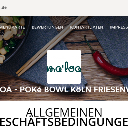
o.de
MENÜKARTE
BEWERTUNGEN
KONTAKTDATEN
IMPRES
OA - POKé BOWL KöLN FRIESE
ALLGEMEINEN
ESCHÄFTSBEDINGUNG