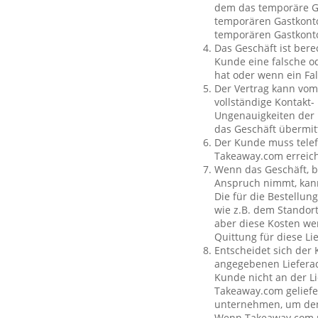
dem das temporäre Ga
temporären Gastkonto
temporären Gastkont
Das Geschäft ist bere
Kunde eine falsche o
hat oder wenn ein Fal
Der Vertrag kann vom
vollständige Kontakt-
Ungenauigkeiten der 
das Geschäft übermit
Der Kunde muss telef
Takeaway.com erreich
Wenn das Geschäft, b
Anspruch nimmt, kan
Die für die Bestellu
wie z.B. dem Standor
aber diese Kosten wer
Quittung für diese L
Entscheidet sich der
angegebenen Lieferad
Kunde nicht an der Li
Takeaway.com geliefe
unternehmen, um den 
Wenn Takeaway.com ni