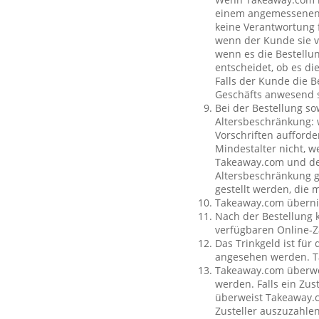
einem angemessenen O
keine Verantwortung f
wenn der Kunde sie vo
wenn es die Bestellun
entscheidet, ob es di
Falls der Kunde die 
Geschäfts anwesend s
Bei der Bestellung so
Altersbeschränkung:
Vorschriften aufforde
Mindestalter nicht, w
Takeaway.com und dem
Altersbeschränkung g
gestellt werden, die 
Takeaway.com übernim
Nach der Bestellung 
verfügbaren Online-Z
Das Trinkgeld ist für
angesehen werden. Ta
Takeaway.com überweis
werden. Falls ein Zus
überweist Takeaway.c
Zusteller auszuzahle